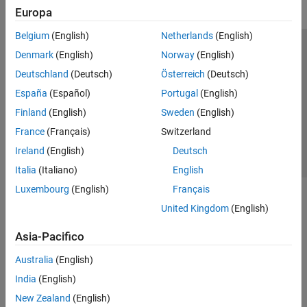
Europa
Belgium
(English)
Netherlands
(English)
Centro di fiducia
Marchi
Informativa sulla privacy
Denmark
(English)
Norway
(English)
Antipirateria
Stato dell'applicazione
Contatti
Deutschland
(Deutsch)
Österreich
(Deutsch)
© 1994-2026 The MathWorks, Inc.
España
(Español)
Portugal
(English)
Finland
(English)
Sweden
(English)
Seleziona u
Italia
France
(Français)
Switzerland
Ireland
(English)
Deutsch
Italia
(Italiano)
English
Luxembourg
(English)
Français
United Kingdom
(English)
Asia-Pacifico
Australia
(English)
India
(English)
New Zealand
(English)