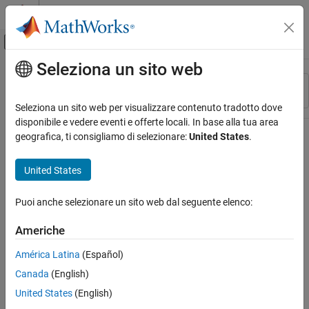
Vai al contenuto
MATLAB Help Center
Attiva/disattiva menu di navigazione off
Seleziona un sito web
Contenuto principale
Risorsa
Ordina per
Source
Seleziona un sito web per visualizzare contenuto tradotto dove
disponibile e vedere eventi e offerte locali. In base alla tua area
Stato
geografica, ti consigliamo di selezionare:
United States
.
United States
Puoi anche selezionare un sito web dal seguente elenco:
Americhe
América Latina
(Español)
Canada
(English)
United States
(English)