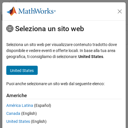
Vai al contenuto
MATLAB Help Center
Attiva/disattiva menu di navigazione off
Seleziona un sito web
Contenuto principale
Risorsa
Ordina per
Source
Seleziona un sito web per visualizzare contenuto tradotto dove
disponibile e vedere eventi e offerte locali. In base alla tua area
Stato
geografica, ti consigliamo di selezionare:
United States
.
United States
Puoi anche selezionare un sito web dal seguente elenco:
Americhe
América Latina
(Español)
Canada
(English)
United States
(English)