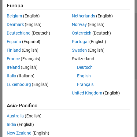
Europa
Belgium
(English)
Netherlands
(English)
Centro di fiducia
Marchi
Informativa sulla privacy
Denmark
(English)
Norway
(English)
Antipirateria
Stato dell'applicazione
Contatti
Deutschland
(Deutsch)
Österreich
(Deutsch)
© 1994-2026 The MathWorks, Inc.
España
(Español)
Portugal
(English)
Finland
(English)
Sweden
(English)
Seleziona u
Italia
France
(Français)
Switzerland
Ireland
(English)
Deutsch
Italia
(Italiano)
English
Luxembourg
(English)
Français
United Kingdom
(English)
Asia-Pacifico
Australia
(English)
India
(English)
New Zealand
(English)