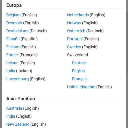
Europa
Belgium
(English)
Netherlands
(English)
Centro di fiducia
Marchi
Informativa sulla privacy
Denmark
(English)
Norway
(English)
Antipirateria
Stato dell'applicazione
Contatti
Deutschland
(Deutsch)
Österreich
(Deutsch)
© 1994-2026 The MathWorks, Inc.
España
(Español)
Portugal
(English)
Finland
(English)
Sweden
(English)
Seleziona u
Italia
France
(Français)
Switzerland
Ireland
(English)
Deutsch
Italia
(Italiano)
English
Luxembourg
(English)
Français
United Kingdom
(English)
Asia-Pacifico
Australia
(English)
India
(English)
New Zealand
(English)