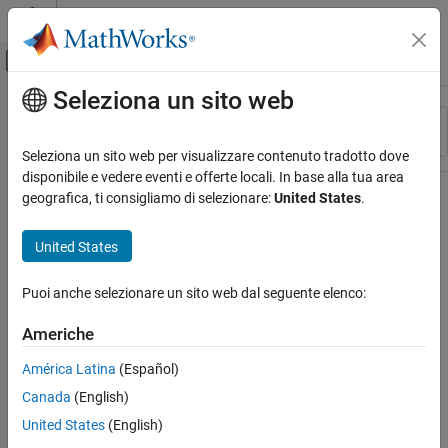
Vai al contenuto
MATLAB Help Center
Attiva/disattiva menu di navigazione off
Seleziona un sito web
Contenuto principale
Risorsa
Ordina per
Source
Seleziona un sito web per visualizzare contenuto tradotto dove
disponibile e vedere eventi e offerte locali. In base alla tua area
Stato
geografica, ti consigliamo di selezionare:
United States
.
United States
Puoi anche selezionare un sito web dal seguente elenco:
Americhe
América Latina
(Español)
Canada
(English)
United States
(English)