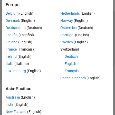
Europa
Belgium
(English)
Netherlands
(English)
Centro di fiducia
Marchi
Informativa sulla privacy
Denmark
(English)
Norway
(English)
Antipirateria
Stato dell'applicazione
Contatti
Deutschland
(Deutsch)
Österreich
(Deutsch)
© 1994-2026 The MathWorks, Inc.
España
(Español)
Portugal
(English)
Finland
(English)
Sweden
(English)
Seleziona u
Italia
France
(Français)
Switzerland
Ireland
(English)
Deutsch
Italia
(Italiano)
English
Luxembourg
(English)
Français
United Kingdom
(English)
Asia-Pacifico
Australia
(English)
India
(English)
New Zealand
(English)