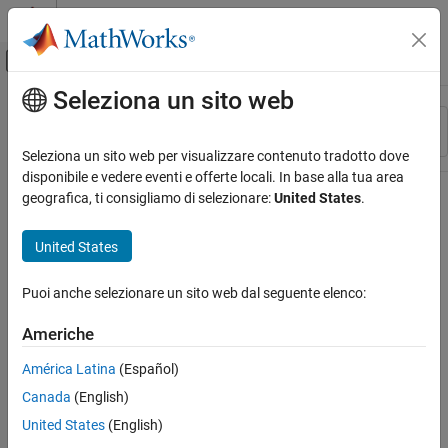
Vai al contenuto
MATLAB Help Center
Attiva/disattiva menu di navigazione off
Seleziona un sito web
Contenuto principale
Risorsa
Ordina per
Source
Seleziona un sito web per visualizzare contenuto tradotto dove
disponibile e vedere eventi e offerte locali. In base alla tua area
Stato
geografica, ti consigliamo di selezionare:
United States
.
United States
Puoi anche selezionare un sito web dal seguente elenco:
Americhe
América Latina
(Español)
Canada
(English)
United States
(English)