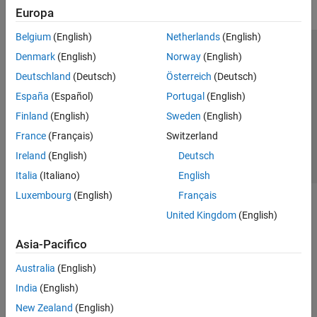
Europa
Belgium
(English)
Netherlands
(English)
Centro di fiducia
Marchi
Informativa sulla privacy
Denmark
(English)
Norway
(English)
Antipirateria
Stato dell'applicazione
Contatti
Deutschland
(Deutsch)
Österreich
(Deutsch)
© 1994-2026 The MathWorks, Inc.
España
(Español)
Portugal
(English)
Finland
(English)
Sweden
(English)
Seleziona u
Italia
France
(Français)
Switzerland
Ireland
(English)
Deutsch
Italia
(Italiano)
English
Luxembourg
(English)
Français
United Kingdom
(English)
Asia-Pacifico
Australia
(English)
India
(English)
New Zealand
(English)