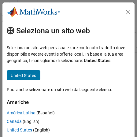
Vai al contenuto
MATLAB Help Center
Attiva/disattiva menu di navigazione off
Seleziona un sito web
Contenuto principale
Risorsa
Ordina per
Source
Seleziona un sito web per visualizzare contenuto tradotto dove
disponibile e vedere eventi e offerte locali. In base alla tua area
Stato
geografica, ti consigliamo di selezionare:
United States
.
United States
Puoi anche selezionare un sito web dal seguente elenco:
Americhe
América Latina
(Español)
Canada
(English)
United States
(English)