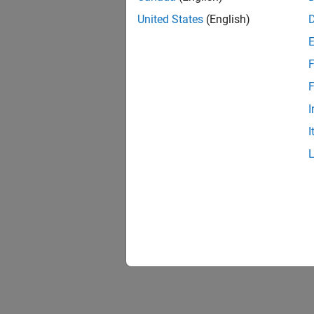
United States
(English)
F
F
I
I