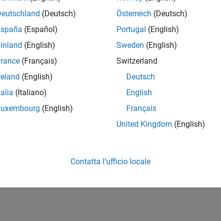
Deutschland
(Deutsch)
Österreich
(Deutsch)
España
(Español)
Portugal
(English)
inland
(English)
Sweden
(English)
rance
(Français)
Switzerland
reland
(English)
Deutsch
talia
(Italiano)
English
Luxembourg
(English)
Français
United Kingdom
(English)
Contatta l’ufficio locale