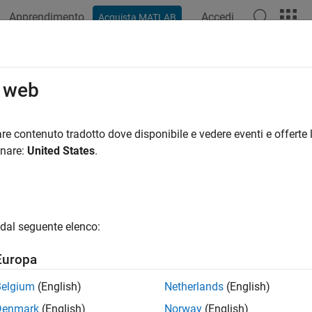
Apprendimento
Accedi
Acquista MATLAB
o web
 per
re contenuto tradotto dove disponibile e vedere eventi e offerte l
onare:
United States
.
dal seguente elenco:
Europa
Belgium
(English)
Netherlands
(English)
Denmark
(English)
Norway
(English)