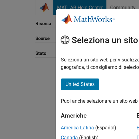
Vai al contenuto
MATLAB Help Center
Community
Risorsa
Seleziona un sit
Source
Ordina
Stato
Seleziona un sito web per visualizza
geografica, ti consigliamo di selezi
United States
Puoi anche selezionare un sito web 
Americhe
América Latina
(Español)
Canada
(English)