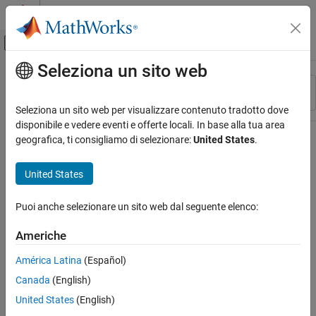
Vai al contenuto
MATLAB Help Center
Attiva/disattiva menu di navigazione off
Seleziona un sito web
Contenuto principale
Risorsa
Ordina per
Source
Seleziona un sito web per visualizzare contenuto tradotto dove
disponibile e vedere eventi e offerte locali. In base alla tua area
Stato
geografica, ti consigliamo di selezionare:
United States
.
United States
Puoi anche selezionare un sito web dal seguente elenco:
Americhe
América Latina
(Español)
Canada
(English)
United States
(English)