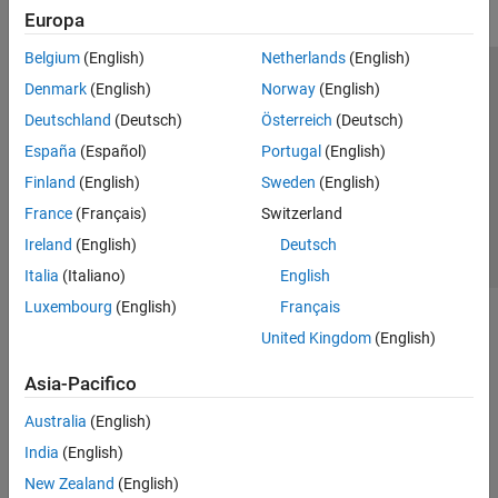
Europa
Belgium
(English)
Netherlands
(English)
Centro di fiducia
Marchi
Informativa sulla privacy
Denmark
(English)
Norway
(English)
Antipirateria
Stato dell'applicazione
Contatti
Deutschland
(Deutsch)
Österreich
(Deutsch)
© 1994-2026 The MathWorks, Inc.
España
(Español)
Portugal
(English)
Finland
(English)
Sweden
(English)
Seleziona u
Italia
France
(Français)
Switzerland
Ireland
(English)
Deutsch
Italia
(Italiano)
English
Luxembourg
(English)
Français
United Kingdom
(English)
Asia-Pacifico
Australia
(English)
India
(English)
New Zealand
(English)