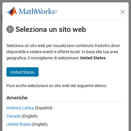
Vai al contenuto
MATLAB Help Center
Attiva/disattiva menu di navigazione off
Seleziona un sito web
Contenuto principale
Risorsa
Ordina per
Source
Seleziona un sito web per visualizzare contenuto tradotto dove
disponibile e vedere eventi e offerte locali. In base alla tua area
Stato
geografica, ti consigliamo di selezionare:
United States
.
United States
Puoi anche selezionare un sito web dal seguente elenco:
Americhe
América Latina
(Español)
Canada
(English)
United States
(English)