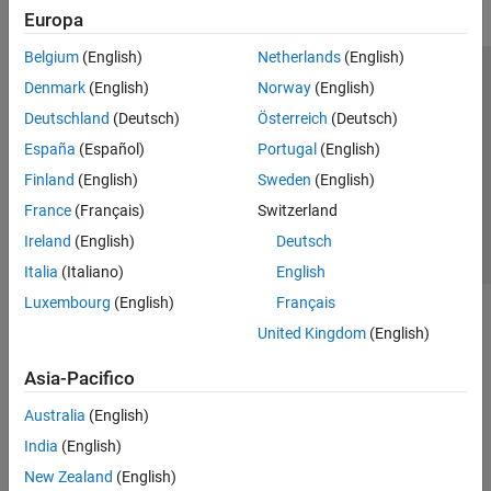
Europa
Belgium
(English)
Netherlands
(English)
Centro di fiducia
Marchi
Informativa sulla privacy
Denmark
(English)
Norway
(English)
Antipirateria
Stato dell'applicazione
Contatti
Deutschland
(Deutsch)
Österreich
(Deutsch)
© 1994-2026 The MathWorks, Inc.
España
(Español)
Portugal
(English)
Finland
(English)
Sweden
(English)
Seleziona u
Italia
France
(Français)
Switzerland
Ireland
(English)
Deutsch
Italia
(Italiano)
English
Luxembourg
(English)
Français
United Kingdom
(English)
Asia-Pacifico
Australia
(English)
India
(English)
New Zealand
(English)