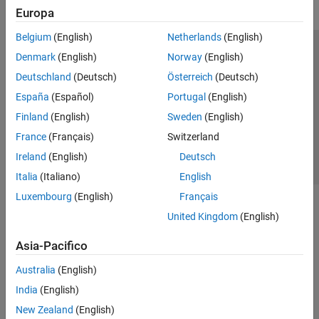
Europa
Belgium
(English)
Netherlands
(English)
Centro di fiducia
Marchi
Informativa sulla privacy
Denmark
(English)
Norway
(English)
Antipirateria
Stato dell'applicazione
Contatti
Deutschland
(Deutsch)
Österreich
(Deutsch)
© 1994-2026 The MathWorks, Inc.
España
(Español)
Portugal
(English)
Finland
(English)
Sweden
(English)
Seleziona u
Italia
France
(Français)
Switzerland
Ireland
(English)
Deutsch
Italia
(Italiano)
English
Luxembourg
(English)
Français
United Kingdom
(English)
Asia-Pacifico
Australia
(English)
India
(English)
New Zealand
(English)