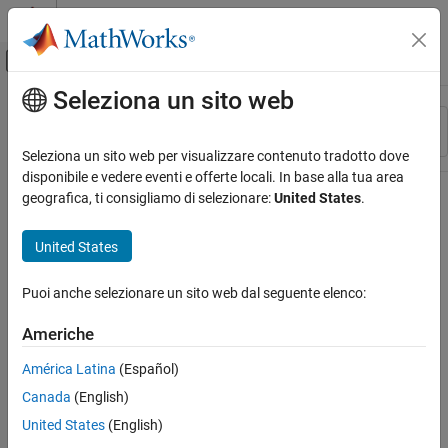
Vai al contenuto
MATLAB Help Center
Attiva/disattiva menu di navigazione off
Seleziona un sito web
Contenuto principale
Risorsa
Ordina per
Source
Seleziona un sito web per visualizzare contenuto tradotto dove
disponibile e vedere eventi e offerte locali. In base alla tua area
Stato
geografica, ti consigliamo di selezionare:
United States
.
United States
Puoi anche selezionare un sito web dal seguente elenco:
Americhe
América Latina
(Español)
Canada
(English)
United States
(English)