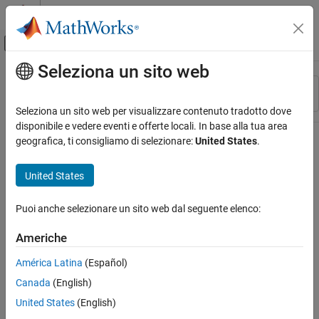
Vai al contenuto
MATLAB Help Center
Attiva/disattiva menu di navigazione off
Seleziona un sito web
Contenuto principale
Risorsa
Ordina per
Source
Seleziona un sito web per visualizzare contenuto tradotto dove
disponibile e vedere eventi e offerte locali. In base alla tua area
Stato
geografica, ti consigliamo di selezionare:
United States
.
United States
Puoi anche selezionare un sito web dal seguente elenco:
Americhe
América Latina
(Español)
Canada
(English)
United States
(English)