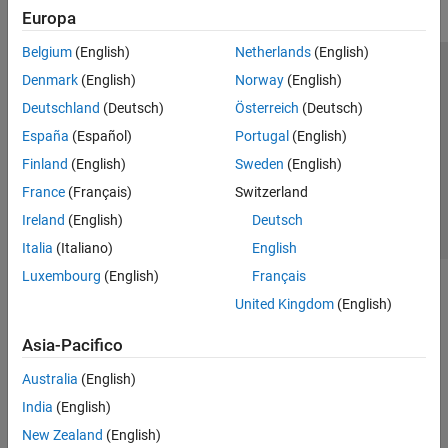
Europa
Belgium
(English)
Netherlands
(English)
Centro di fiducia
Marchi
Informativa sulla privacy
Denmark
(English)
Norway
(English)
Antipirateria
Stato dell'applicazione
Contatti
Deutschland
(Deutsch)
Österreich
(Deutsch)
© 1994-2026 The MathWorks, Inc.
España
(Español)
Portugal
(English)
Finland
(English)
Sweden
(English)
Seleziona u
Italia
France
(Français)
Switzerland
Ireland
(English)
Deutsch
Italia
(Italiano)
English
Luxembourg
(English)
Français
United Kingdom
(English)
Asia-Pacifico
Australia
(English)
India
(English)
New Zealand
(English)