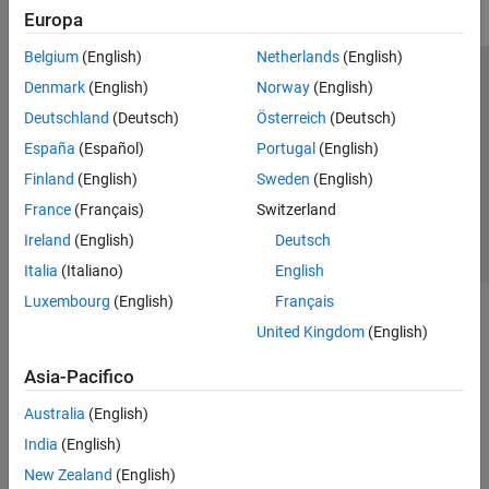
Europa
Belgium
(English)
Netherlands
(English)
Centro di fiducia
Marchi
Informativa sulla privacy
Denmark
(English)
Norway
(English)
Antipirateria
Stato dell'applicazione
Contatti
Deutschland
(Deutsch)
Österreich
(Deutsch)
© 1994-2026 The MathWorks, Inc.
España
(Español)
Portugal
(English)
Finland
(English)
Sweden
(English)
Seleziona u
Italia
France
(Français)
Switzerland
Ireland
(English)
Deutsch
Italia
(Italiano)
English
Luxembourg
(English)
Français
United Kingdom
(English)
Asia-Pacifico
Australia
(English)
India
(English)
New Zealand
(English)