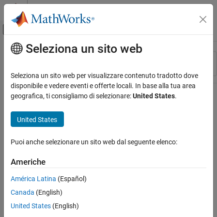
Vai al contenuto
MATLAB Help Center
Attiva/disattiva menu di navigazione off
Seleziona un sito web
Contenuto principale
Risorsa
Ordina per
Source
Seleziona un sito web per visualizzare contenuto tradotto dove
disponibile e vedere eventi e offerte locali. In base alla tua area
Stato
geografica, ti consigliamo di selezionare:
United States
.
United States
Puoi anche selezionare un sito web dal seguente elenco:
Americhe
América Latina
(Español)
Canada
(English)
United States
(English)