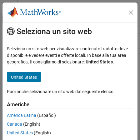
Vai al contenuto
MATLAB Help Center
Attiva/disattiva menu di navigazione off
Seleziona un sito web
Contenuto principale
Risorsa
Ordina per
Source
Seleziona un sito web per visualizzare contenuto tradotto dove
disponibile e vedere eventi e offerte locali. In base alla tua area
Stato
geografica, ti consigliamo di selezionare:
United States
.
United States
Puoi anche selezionare un sito web dal seguente elenco:
Americhe
América Latina
(Español)
Canada
(English)
United States
(English)