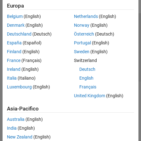
Europa
Belgium
(English)
Netherlands
(English)
Centro di fiducia
Marchi
Informativa sulla privacy
Denmark
(English)
Norway
(English)
Antipirateria
Stato dell'applicazione
Contatti
Deutschland
(Deutsch)
Österreich
(Deutsch)
© 1994-2026 The MathWorks, Inc.
España
(Español)
Portugal
(English)
Finland
(English)
Sweden
(English)
Seleziona u
Italia
France
(Français)
Switzerland
Ireland
(English)
Deutsch
Italia
(Italiano)
English
Luxembourg
(English)
Français
United Kingdom
(English)
Asia-Pacifico
Australia
(English)
India
(English)
New Zealand
(English)