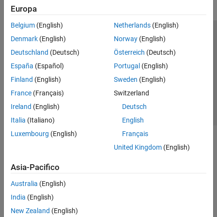
Europa
Belgium
(English)
Netherlands
(English)
Centro di fiducia
Marchi
Informativa sulla privacy
Denmark
(English)
Norway
(English)
Antipirateria
Stato dell'applicazione
Contatti
Deutschland
(Deutsch)
Österreich
(Deutsch)
© 1994-2026 The MathWorks, Inc.
España
(Español)
Portugal
(English)
Finland
(English)
Sweden
(English)
Seleziona u
Italia
France
(Français)
Switzerland
Ireland
(English)
Deutsch
Italia
(Italiano)
English
Luxembourg
(English)
Français
United Kingdom
(English)
Asia-Pacifico
Australia
(English)
India
(English)
New Zealand
(English)