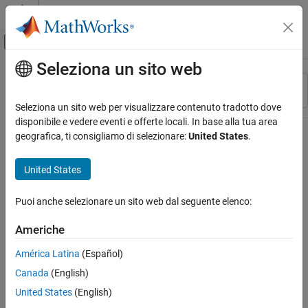
Vai al contenuto
MATLAB Help Center
Attiva/disattiva menu di navigazione off
Seleziona un sito web
Contenuto principale
Risorsa
Ordina per
Source
Seleziona un sito web per visualizzare contenuto tradotto dove
disponibile e vedere eventi e offerte locali. In base alla tua area
Stato
geografica, ti consigliamo di selezionare:
United States
.
United States
Puoi anche selezionare un sito web dal seguente elenco:
Americhe
América Latina
(Español)
Canada
(English)
United States
(English)