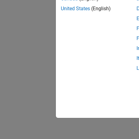
United States
(English)
F
F
I
I