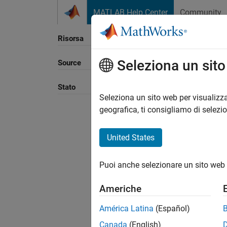
Vai al contenuto
MATLAB Help Center
Community
Risorsa
Seleziona un sit
Source
Ordina
Stato
Seleziona un sito web per visualizza
geografica, ti consigliamo di selezi
United States
Puoi anche selezionare un sito web 
Americhe
América Latina
(Español)
Canada
(English)