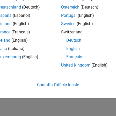
Deutschland
(Deutsch)
Österreich
(Deutsch)
España
(Español)
Portugal
(English)
inland
(English)
Sweden
(English)
rance
(Français)
Switzerland
reland
(English)
Deutsch
talia
(Italiano)
English
Luxembourg
(English)
Français
United Kingdom
(English)
Contatta l’ufficio locale