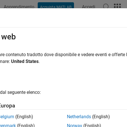
Apprendimento
Accedi
Acquista MATLAB
o web
 per
re contenuto tradotto dove disponibile e vedere eventi e offerte l
onare:
United States
.
dal seguente elenco:
Europa
Belgium
(English)
Netherlands
(English)
Denmark
(English)
Norway
(English)