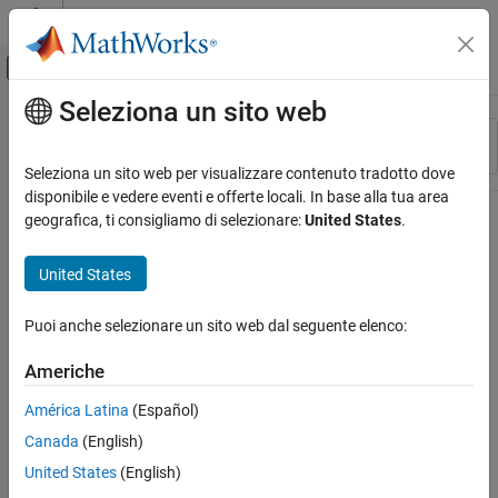
Vai al contenuto
MATLAB Help Center
Attiva/disattiva menu di navigazione off
Seleziona un sito web
Contenuto principale
Risorsa
Ordina per
Source
Seleziona un sito web per visualizzare contenuto tradotto dove
disponibile e vedere eventi e offerte locali. In base alla tua area
Stato
geografica, ti consigliamo di selezionare:
United States
.
United States
Puoi anche selezionare un sito web dal seguente elenco:
Americhe
América Latina
(Español)
Canada
(English)
United States
(English)