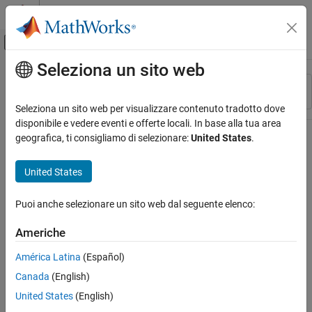
Vai al contenuto
MATLAB Help Center
Attiva/disattiva menu di navigazione off
Seleziona un sito web
Contenuto principale
Risorsa
Ordina per
Source
Seleziona un sito web per visualizzare contenuto tradotto dove
disponibile e vedere eventi e offerte locali. In base alla tua area
Stato
geografica, ti consigliamo di selezionare:
United States
.
United States
Puoi anche selezionare un sito web dal seguente elenco:
Americhe
América Latina
(Español)
Canada
(English)
United States
(English)