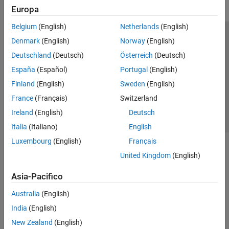
Europa
Belgium
(English)
Netherlands
(English)
Centro di fiducia
Marchi
Informativa sulla privacy
Denmark
(English)
Norway
(English)
Antipirateria
Stato dell'applicazione
Contatti
Deutschland
(Deutsch)
Österreich
(Deutsch)
© 1994-2026 The MathWorks, Inc.
España
(Español)
Portugal
(English)
Finland
(English)
Sweden
(English)
Seleziona u
Italia
France
(Français)
Switzerland
Ireland
(English)
Deutsch
Italia
(Italiano)
English
Luxembourg
(English)
Français
United Kingdom
(English)
Asia-Pacifico
Australia
(English)
India
(English)
New Zealand
(English)