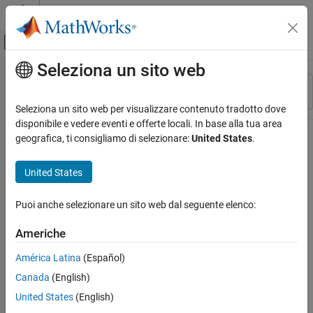
Vai al contenuto
MATLAB Help Center
Attiva/disattiva menu di navigazione off
Seleziona un sito web
Contenuto principale
Risorsa
Ordina per
Source
Seleziona un sito web per visualizzare contenuto tradotto dove
disponibile e vedere eventi e offerte locali. In base alla tua area
Stato
geografica, ti consigliamo di selezionare:
United States
.
United States
Puoi anche selezionare un sito web dal seguente elenco:
Americhe
América Latina
(Español)
Canada
(English)
United States
(English)