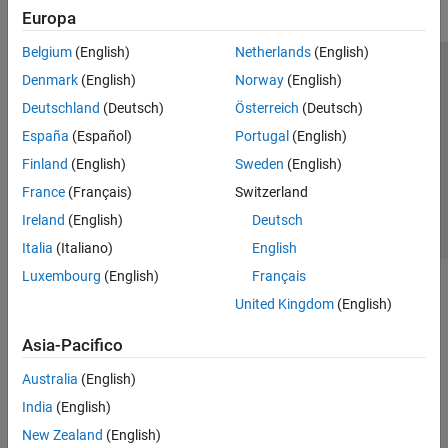
Europa
Belgium
(English)
Netherlands
(English)
Centro di fiducia
Marchi
Informativa sulla privacy
Denmark
(English)
Norway
(English)
Antipirateria
Stato dell'applicazione
Contatti
Deutschland
(Deutsch)
Österreich
(Deutsch)
© 1994-2026 The MathWorks, Inc.
España
(Español)
Portugal
(English)
Finland
(English)
Sweden
(English)
Seleziona u
Italia
France
(Français)
Switzerland
Ireland
(English)
Deutsch
Italia
(Italiano)
English
Luxembourg
(English)
Français
United Kingdom
(English)
Asia-Pacifico
Australia
(English)
India
(English)
New Zealand
(English)