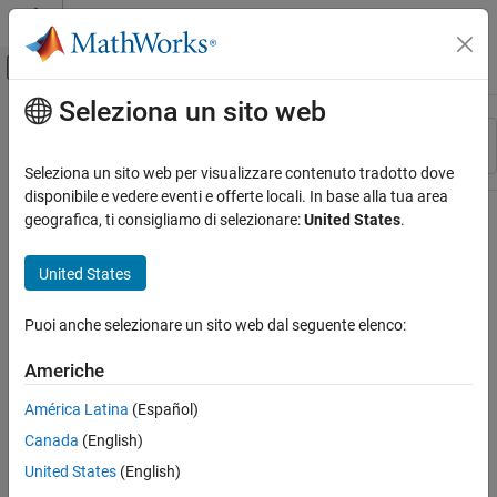
Vai al contenuto
MATLAB Help Center
Attiva/disattiva menu di navigazione off
Seleziona un sito web
Contenuto principale
Risorsa
Ordina per
Source
Seleziona un sito web per visualizzare contenuto tradotto dove
disponibile e vedere eventi e offerte locali. In base alla tua area
Stato
geografica, ti consigliamo di selezionare:
United States
.
United States
Puoi anche selezionare un sito web dal seguente elenco:
Americhe
América Latina
(Español)
Canada
(English)
United States
(English)