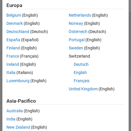
Europa
Belgium
(English)
Netherlands
(English)
Centro di fiducia
Marchi
Informativa sulla privacy
Denmark
(English)
Norway
(English)
Antipirateria
Stato dell'applicazione
Contatti
Deutschland
(Deutsch)
Österreich
(Deutsch)
© 1994-2026 The MathWorks, Inc.
España
(Español)
Portugal
(English)
Finland
(English)
Sweden
(English)
Seleziona u
Italia
France
(Français)
Switzerland
Ireland
(English)
Deutsch
Italia
(Italiano)
English
Luxembourg
(English)
Français
United Kingdom
(English)
Asia-Pacifico
Australia
(English)
India
(English)
New Zealand
(English)