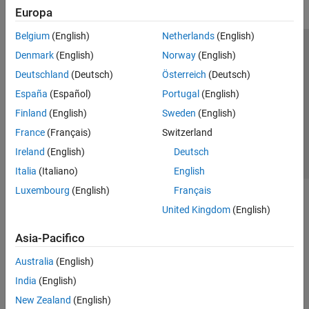
Europa
Belgium
(English)
Netherlands
(English)
Centro di fiducia
Marchi
Informativa sulla privacy
Denmark
(English)
Norway
(English)
Antipirateria
Stato dell'applicazione
Contatti
Deutschland
(Deutsch)
Österreich
(Deutsch)
© 1994-2026 The MathWorks, Inc.
España
(Español)
Portugal
(English)
Finland
(English)
Sweden
(English)
Seleziona u
Italia
France
(Français)
Switzerland
Ireland
(English)
Deutsch
Italia
(Italiano)
English
Luxembourg
(English)
Français
United Kingdom
(English)
Asia-Pacifico
Australia
(English)
India
(English)
New Zealand
(English)