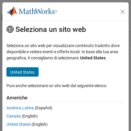
Vai al contenuto
MATLAB Help Center
Attiva/disattiva menu di navigazione off
Seleziona un sito web
Contenuto principale
Risorsa
Ordina per
Source
Seleziona un sito web per visualizzare contenuto tradotto dove
disponibile e vedere eventi e offerte locali. In base alla tua area
Stato
geografica, ti consigliamo di selezionare:
United States
.
United States
Puoi anche selezionare un sito web dal seguente elenco:
Americhe
América Latina
(Español)
Canada
(English)
United States
(English)