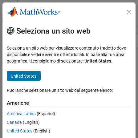
Vai al contenuto
MATLAB Help Center
Attiva/disattiva menu di navigazione off
Seleziona un sito web
Contenuto principale
Risorsa
Ordina per
Source
Seleziona un sito web per visualizzare contenuto tradotto dove
disponibile e vedere eventi e offerte locali. In base alla tua area
Stato
geografica, ti consigliamo di selezionare:
United States
.
United States
Puoi anche selezionare un sito web dal seguente elenco:
Americhe
América Latina
(Español)
Canada
(English)
United States
(English)