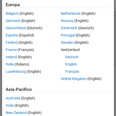
Europa
Belgium
(English)
Netherlands
(English)
Centro di fiducia
Marchi
Informativa sulla privacy
Denmark
(English)
Norway
(English)
Antipirateria
Stato dell'applicazione
Contatti
Deutschland
(Deutsch)
Österreich
(Deutsch)
© 1994-2026 The MathWorks, Inc.
España
(Español)
Portugal
(English)
Finland
(English)
Sweden
(English)
Seleziona u
Italia
France
(Français)
Switzerland
Ireland
(English)
Deutsch
Italia
(Italiano)
English
Luxembourg
(English)
Français
United Kingdom
(English)
Asia-Pacifico
Australia
(English)
India
(English)
New Zealand
(English)