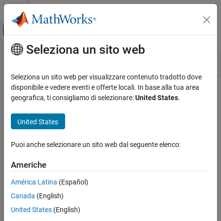
Vai al contenuto
MATLAB Help Center
Attiva/disattiva menu di navigazione off
Seleziona un sito web
Contenuto principale
Risorsa
Ordina per
Source
Seleziona un sito web per visualizzare contenuto tradotto dove
disponibile e vedere eventi e offerte locali. In base alla tua area
Stato
geografica, ti consigliamo di selezionare:
United States
.
United States
Puoi anche selezionare un sito web dal seguente elenco:
Americhe
América Latina
(Español)
Canada
(English)
United States
(English)