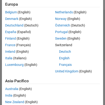
Europa
Belgium
(English)
Netherlands
(English)
Centro di fiducia
Marchi
Informativa sulla privacy
Denmark
(English)
Norway
(English)
Antipirateria
Stato dell'applicazione
Contatti
Deutschland
(Deutsch)
Österreich
(Deutsch)
© 1994-2026 The MathWorks, Inc.
España
(Español)
Portugal
(English)
Finland
(English)
Sweden
(English)
Seleziona u
Italia
France
(Français)
Switzerland
Ireland
(English)
Deutsch
Italia
(Italiano)
English
Luxembourg
(English)
Français
United Kingdom
(English)
Asia-Pacifico
Australia
(English)
India
(English)
New Zealand
(English)