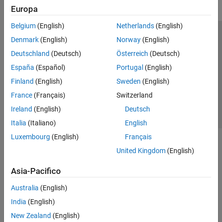
Europa
Belgium
(English)
Netherlands
(English)
Centro di fiducia
Marchi
Informativa sulla privacy
Denmark
(English)
Norway
(English)
Antipirateria
Stato dell'applicazione
Contatti
Deutschland
(Deutsch)
Österreich
(Deutsch)
© 1994-2026 The MathWorks, Inc.
España
(Español)
Portugal
(English)
Finland
(English)
Sweden
(English)
Seleziona u
Italia
France
(Français)
Switzerland
Ireland
(English)
Deutsch
Italia
(Italiano)
English
Luxembourg
(English)
Français
United Kingdom
(English)
Asia-Pacifico
Australia
(English)
India
(English)
New Zealand
(English)