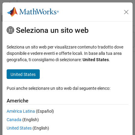
Vai al contenuto
MATLAB Help Center
Attiva/disattiva menu di navigazione off
Seleziona un sito web
Contenuto principale
Risorsa
Ordina per
Source
Seleziona un sito web per visualizzare contenuto tradotto dove
disponibile e vedere eventi e offerte locali. In base alla tua area
Stato
geografica, ti consigliamo di selezionare:
United States
.
United States
Puoi anche selezionare un sito web dal seguente elenco:
Americhe
América Latina
(Español)
Canada
(English)
United States
(English)