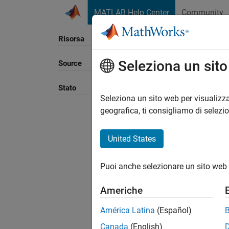
Vai al contenuto
MATLAB Help Center
Community
Risorsa
Seleziona un sit
Source
Ordina
Stato
Seleziona un sito web per visualizza
geografica, ti consigliamo di selezi
United States
Puoi anche selezionare un sito web 
Americhe
América Latina
(Español)
Canada
(English)