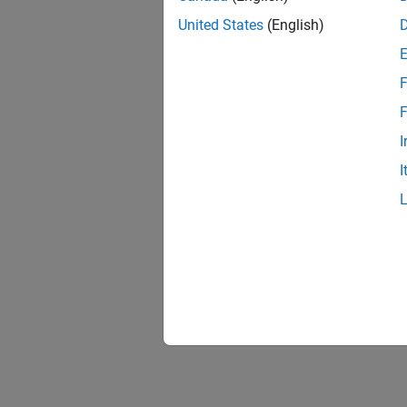
United States
(English)
F
F
I
I