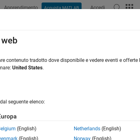
Apprendimento
Accedi
Acquista MATLAB
o web
 per
re contenuto tradotto dove disponibile e vedere eventi e offerte l
onare:
United States
.
dal seguente elenco:
Europa
Belgium
(English)
Netherlands
(English)
Denmark
(English)
Norway
(English)