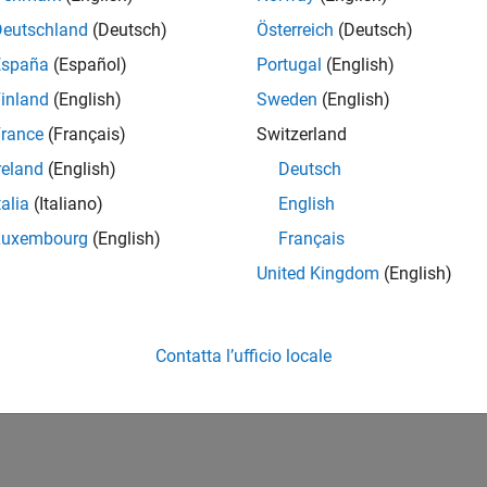
Deutschland
(Deutsch)
Österreich
(Deutsch)
España
(Español)
Portugal
(English)
inland
(English)
Sweden
(English)
rance
(Français)
Switzerland
reland
(English)
Deutsch
talia
(Italiano)
English
Luxembourg
(English)
Français
United Kingdom
(English)
Contatta l’ufficio locale