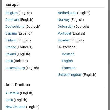
Europa
Belgium
(English)
Netherlands
(English)
Centro di fiducia
Marchi
Informativa sulla privacy
Denmark
(English)
Norway
(English)
Antipirateria
Stato dell'applicazione
Contatti
Deutschland
(Deutsch)
Österreich
(Deutsch)
© 1994-2026 The MathWorks, Inc.
España
(Español)
Portugal
(English)
Finland
(English)
Sweden
(English)
Seleziona u
Italia
France
(Français)
Switzerland
Ireland
(English)
Deutsch
Italia
(Italiano)
English
Luxembourg
(English)
Français
United Kingdom
(English)
Asia-Pacifico
Australia
(English)
India
(English)
New Zealand
(English)