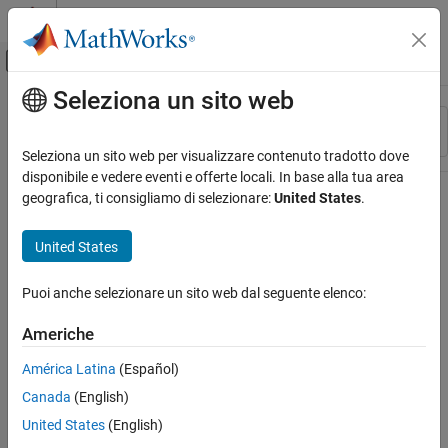
Vai al contenuto
MATLAB Help Center
Attiva/disattiva menu di navigazione off
Seleziona un sito web
Contenuto principale
Risorsa
Ordina per
Source
Seleziona un sito web per visualizzare contenuto tradotto dove
disponibile e vedere eventi e offerte locali. In base alla tua area
Stato
geografica, ti consigliamo di selezionare:
United States
.
United States
Puoi anche selezionare un sito web dal seguente elenco:
Americhe
América Latina
(Español)
Canada
(English)
United States
(English)