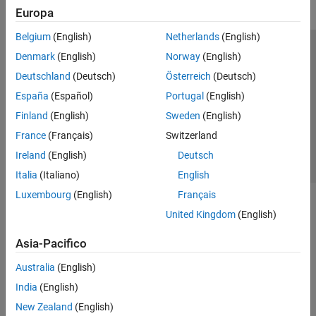
Europa
Belgium
(English)
Netherlands
(English)
Centro di fiducia
Marchi
Informativa sulla privacy
Denmark
(English)
Norway
(English)
Antipirateria
Stato dell'applicazione
Contatti
Deutschland
(Deutsch)
Österreich
(Deutsch)
© 1994-2026 The MathWorks, Inc.
España
(Español)
Portugal
(English)
Finland
(English)
Sweden
(English)
Seleziona u
Italia
France
(Français)
Switzerland
Ireland
(English)
Deutsch
Italia
(Italiano)
English
Luxembourg
(English)
Français
United Kingdom
(English)
Asia-Pacifico
Australia
(English)
India
(English)
New Zealand
(English)