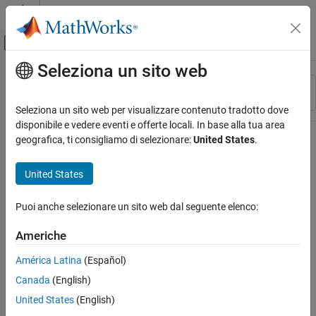
Vai al contenuto
MATLAB Help Center
Attiva/disattiva menu di navigazione off
Seleziona un sito web
Contenuto principale
Risorsa
Ordina per
Source
Seleziona un sito web per visualizzare contenuto tradotto dove
disponibile e vedere eventi e offerte locali. In base alla tua area
Stato
geografica, ti consigliamo di selezionare:
United States
.
United States
Puoi anche selezionare un sito web dal seguente elenco:
Americhe
América Latina
(Español)
Canada
(English)
United States
(English)