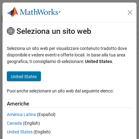
Vai al contenuto
MATLAB Help Center
Attiva/disattiva menu di navigazione off
Seleziona un sito web
Contenuto principale
Risorsa
Ordina per
Source
Seleziona un sito web per visualizzare contenuto tradotto dove
disponibile e vedere eventi e offerte locali. In base alla tua area
Stato
geografica, ti consigliamo di selezionare:
United States
.
United States
Puoi anche selezionare un sito web dal seguente elenco:
Americhe
América Latina
(Español)
Canada
(English)
United States
(English)