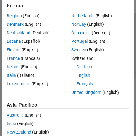
Europa
Belgium
(English)
Netherlands
(English)
Centro di fiducia
Marchi
Informativa sulla privacy
Denmark
(English)
Norway
(English)
Antipirateria
Stato dell'applicazione
Contatti
Deutschland
(Deutsch)
Österreich
(Deutsch)
© 1994-2026 The MathWorks, Inc.
España
(Español)
Portugal
(English)
Finland
(English)
Sweden
(English)
Seleziona u
Italia
France
(Français)
Switzerland
Ireland
(English)
Deutsch
Italia
(Italiano)
English
Luxembourg
(English)
Français
United Kingdom
(English)
Asia-Pacifico
Australia
(English)
India
(English)
New Zealand
(English)