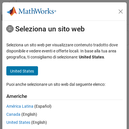
Vai al contenuto
MATLAB Help Center
Attiva/disattiva menu di navigazione off
Seleziona un sito web
Contenuto principale
Risorsa
Ordina per
Source
Seleziona un sito web per visualizzare contenuto tradotto dove
disponibile e vedere eventi e offerte locali. In base alla tua area
Stato
geografica, ti consigliamo di selezionare:
United States
.
United States
Puoi anche selezionare un sito web dal seguente elenco:
Americhe
América Latina
(Español)
Canada
(English)
United States
(English)