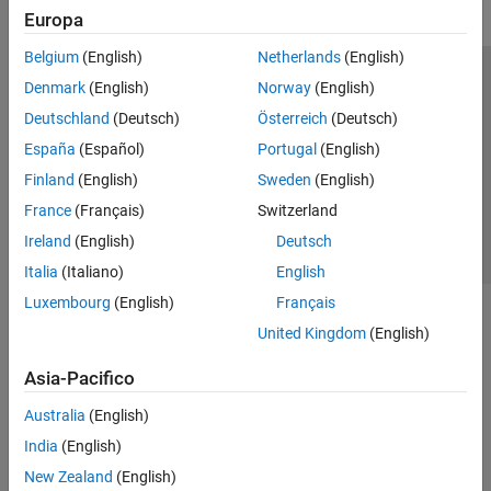
Europa
Belgium
(English)
Netherlands
(English)
Centro di fiducia
Marchi
Informativa sulla privacy
Denmark
(English)
Norway
(English)
Antipirateria
Stato dell'applicazione
Contatti
Deutschland
(Deutsch)
Österreich
(Deutsch)
© 1994-2026 The MathWorks, Inc.
España
(Español)
Portugal
(English)
Finland
(English)
Sweden
(English)
Seleziona u
Italia
France
(Français)
Switzerland
Ireland
(English)
Deutsch
Italia
(Italiano)
English
Luxembourg
(English)
Français
United Kingdom
(English)
Asia-Pacifico
Australia
(English)
India
(English)
New Zealand
(English)