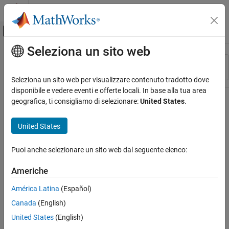
Vai al contenuto
MATLAB Help Center
Attiva/disattiva menu di navigazione off
Seleziona un sito web
Contenuto principale
Risorsa
Ordina per
Source
Seleziona un sito web per visualizzare contenuto tradotto dove
disponibile e vedere eventi e offerte locali. In base alla tua area
Stato
geografica, ti consigliamo di selezionare:
United States
.
United States
Puoi anche selezionare un sito web dal seguente elenco:
Americhe
América Latina
(Español)
Canada
(English)
United States
(English)