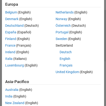
Europa
Belgium
(English)
Netherlands
(English)
Centro di fiducia
Marchi
Informativa sulla privacy
Denmark
(English)
Norway
(English)
Antipirateria
Stato dell'applicazione
Contatti
Deutschland
(Deutsch)
Österreich
(Deutsch)
© 1994-2026 The MathWorks, Inc.
España
(Español)
Portugal
(English)
Finland
(English)
Sweden
(English)
Seleziona u
Italia
France
(Français)
Switzerland
Ireland
(English)
Deutsch
Italia
(Italiano)
English
Luxembourg
(English)
Français
United Kingdom
(English)
Asia-Pacifico
Australia
(English)
India
(English)
New Zealand
(English)