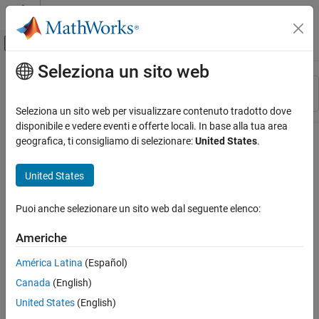
Vai al contenuto
MATLAB Help Center
Attiva/disattiva menu di navigazione off
Seleziona un sito web
Contenuto principale
Risorsa
Ordina per
Source
Seleziona un sito web per visualizzare contenuto tradotto dove
disponibile e vedere eventi e offerte locali. In base alla tua area
Stato
geografica, ti consigliamo di selezionare:
United States
.
United States
Puoi anche selezionare un sito web dal seguente elenco:
Americhe
América Latina
(Español)
Canada
(English)
United States
(English)