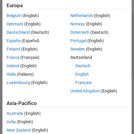
Europa
Belgium
(English)
Netherlands
(English)
Centro di fiducia
Marchi
Informativa sulla privacy
Denmark
(English)
Norway
(English)
Antipirateria
Stato dell'applicazione
Contatti
Deutschland
(Deutsch)
Österreich
(Deutsch)
© 1994-2026 The MathWorks, Inc.
España
(Español)
Portugal
(English)
Finland
(English)
Sweden
(English)
Seleziona u
Italia
France
(Français)
Switzerland
Ireland
(English)
Deutsch
Italia
(Italiano)
English
Luxembourg
(English)
Français
United Kingdom
(English)
Asia-Pacifico
Australia
(English)
India
(English)
New Zealand
(English)