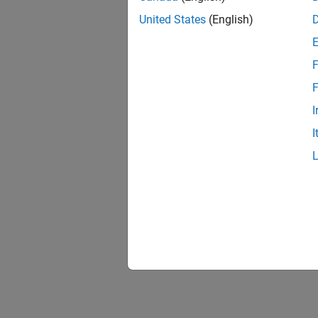
United States
(English)
F
F
I
I