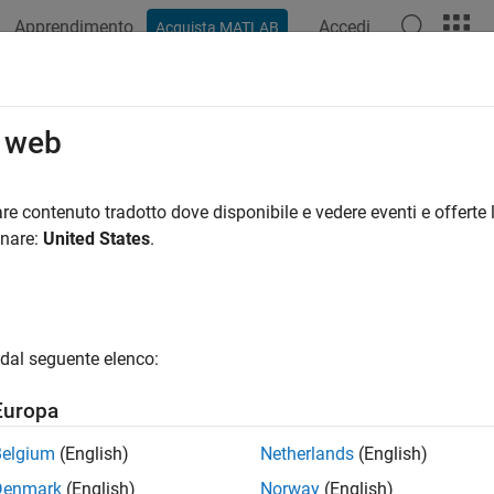
Apprendimento
Accedi
Acquista MATLAB
o web
 per
re contenuto tradotto dove disponibile e vedere eventi e offerte l
onare:
United States
.
dal seguente elenco:
Europa
Belgium
(English)
Netherlands
(English)
Denmark
(English)
Norway
(English)