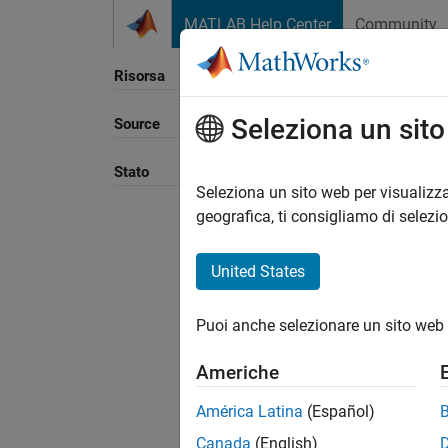
Vai al contenuto
MATLAB Help Center
Community
Risorsa
Seleziona un sit
Source
Ordina
Stato
Seleziona un sito web per visualizza
geografica, ti consigliamo di selezi
United States
Puoi anche selezionare un sito web 
Americhe
América Latina
(Español)
Canada
(English)