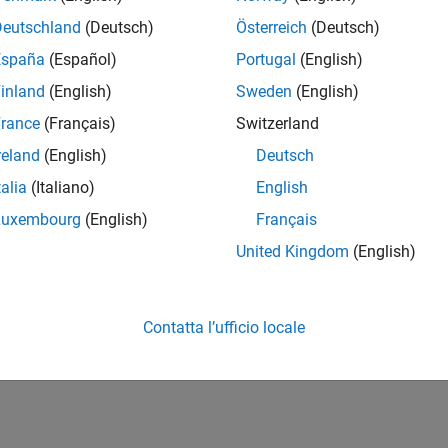
Deutschland
(Deutsch)
Österreich
(Deutsch)
España
(Español)
Portugal
(English)
inland
(English)
Sweden
(English)
rance
(Français)
Switzerland
reland
(English)
Deutsch
talia
(Italiano)
English
Luxembourg
(English)
Français
United Kingdom
(English)
Contatta l’ufficio locale