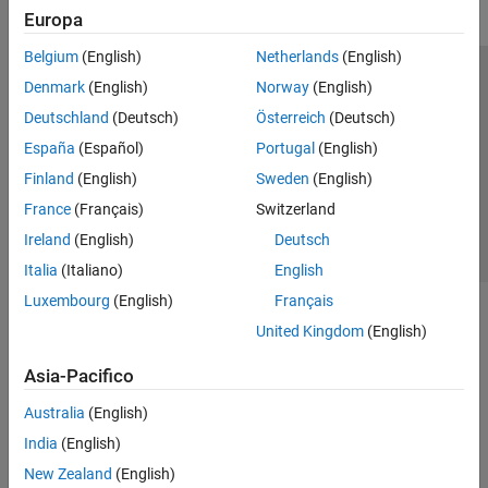
Europa
Belgium
(English)
Netherlands
(English)
Centro di fiducia
Marchi
Informativa sulla privacy
Denmark
(English)
Norway
(English)
Antipirateria
Stato dell'applicazione
Contatti
Deutschland
(Deutsch)
Österreich
(Deutsch)
© 1994-2026 The MathWorks, Inc.
España
(Español)
Portugal
(English)
Finland
(English)
Sweden
(English)
Seleziona u
Italia
France
(Français)
Switzerland
Ireland
(English)
Deutsch
Italia
(Italiano)
English
Luxembourg
(English)
Français
United Kingdom
(English)
Asia-Pacifico
Australia
(English)
India
(English)
New Zealand
(English)