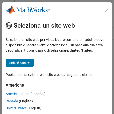
Vai al contenuto
MATLAB Help Center
Attiva/disattiva menu di navigazione off
Seleziona un sito web
Contenuto principale
Risorsa
Ordina per
Source
Seleziona un sito web per visualizzare contenuto tradotto dove
disponibile e vedere eventi e offerte locali. In base alla tua area
Stato
geografica, ti consigliamo di selezionare:
United States
.
United States
Puoi anche selezionare un sito web dal seguente elenco:
Americhe
América Latina
(Español)
Canada
(English)
United States
(English)