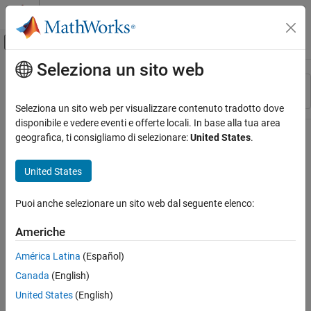
Vai al contenuto
MATLAB Help Center
Attiva/disattiva menu di navigazione off
Seleziona un sito web
Contenuto principale
Risorsa
Ordina per
Source
Seleziona un sito web per visualizzare contenuto tradotto dove
disponibile e vedere eventi e offerte locali. In base alla tua area
Stato
geografica, ti consigliamo di selezionare:
United States
.
United States
Puoi anche selezionare un sito web dal seguente elenco:
Americhe
América Latina
(Español)
Canada
(English)
United States
(English)