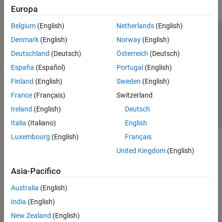
Europa
Belgium
(English)
Netherlands
(English)
Centro di fiducia
Marchi
Informativa sulla privacy
Denmark
(English)
Norway
(English)
Antipirateria
Stato dell'applicazione
Contatti
Deutschland
(Deutsch)
Österreich
(Deutsch)
© 1994-2026 The MathWorks, Inc.
España
(Español)
Portugal
(English)
Finland
(English)
Sweden
(English)
Seleziona u
Italia
France
(Français)
Switzerland
Ireland
(English)
Deutsch
Italia
(Italiano)
English
Luxembourg
(English)
Français
United Kingdom
(English)
Asia-Pacifico
Australia
(English)
India
(English)
New Zealand
(English)