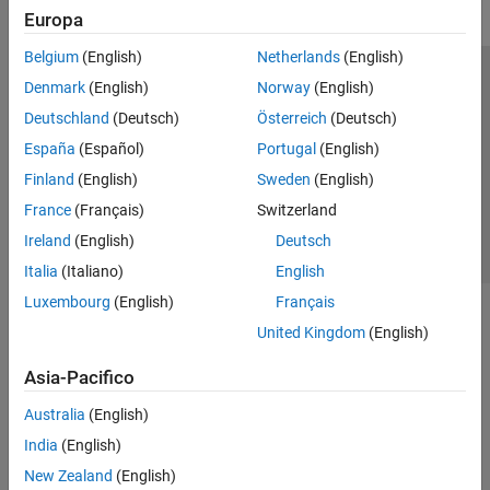
Europa
Belgium
(English)
Netherlands
(English)
Centro di fiducia
Marchi
Informativa sulla privacy
Denmark
(English)
Norway
(English)
Antipirateria
Stato dell'applicazione
Contatti
Deutschland
(Deutsch)
Österreich
(Deutsch)
© 1994-2026 The MathWorks, Inc.
España
(Español)
Portugal
(English)
Finland
(English)
Sweden
(English)
Seleziona u
Italia
France
(Français)
Switzerland
Ireland
(English)
Deutsch
Italia
(Italiano)
English
Luxembourg
(English)
Français
United Kingdom
(English)
Asia-Pacifico
Australia
(English)
India
(English)
New Zealand
(English)