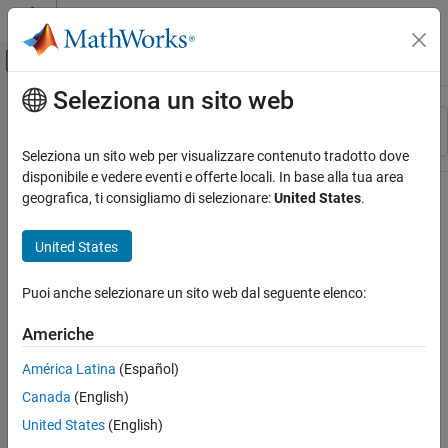
Vai al contenuto
MATLAB Help Center
Attiva/disattiva menu di navigazione off
Seleziona un sito web
Contenuto principale
Risorsa
Ordina per
Source
Seleziona un sito web per visualizzare contenuto tradotto dove
disponibile e vedere eventi e offerte locali. In base alla tua area
Stato
geografica, ti consigliamo di selezionare:
United States
.
United States
Puoi anche selezionare un sito web dal seguente elenco:
Americhe
América Latina
(Español)
Canada
(English)
United States
(English)