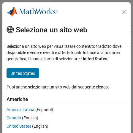
Vai al contenuto
MATLAB Help Center
Attiva/disattiva menu di navigazione off
Seleziona un sito web
Contenuto principale
Risorsa
Ordina per
Source
Seleziona un sito web per visualizzare contenuto tradotto dove
disponibile e vedere eventi e offerte locali. In base alla tua area
Stato
geografica, ti consigliamo di selezionare:
United States
.
United States
Puoi anche selezionare un sito web dal seguente elenco:
Americhe
América Latina
(Español)
Canada
(English)
United States
(English)