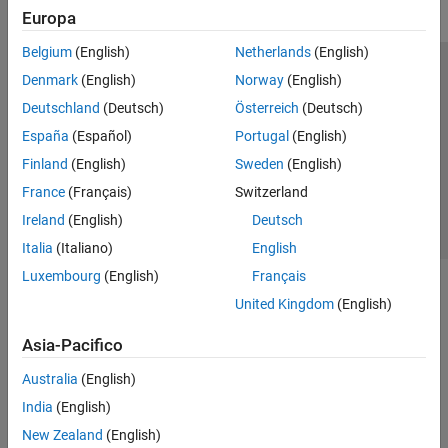
Europa
Belgium
(English)
Netherlands
(English)
Centro di fiducia
Marchi
Informativa sulla privacy
Denmark
(English)
Norway
(English)
Antipirateria
Stato dell'applicazione
Contatti
Deutschland
(Deutsch)
Österreich
(Deutsch)
© 1994-2026 The MathWorks, Inc.
España
(Español)
Portugal
(English)
Finland
(English)
Sweden
(English)
Seleziona u
Italia
France
(Français)
Switzerland
Ireland
(English)
Deutsch
Italia
(Italiano)
English
Luxembourg
(English)
Français
United Kingdom
(English)
Asia-Pacifico
Australia
(English)
India
(English)
New Zealand
(English)