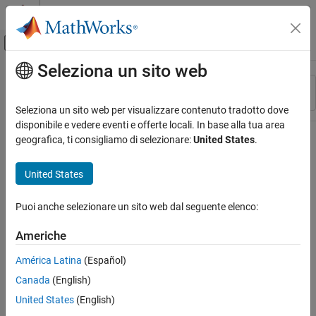
Vai al contenuto
MATLAB Help Center
Attiva/disattiva menu di navigazione off
Seleziona un sito web
Contenuto principale
Risorsa
Ordina per
Source
Seleziona un sito web per visualizzare contenuto tradotto dove
disponibile e vedere eventi e offerte locali. In base alla tua area
Stato
geografica, ti consigliamo di selezionare:
United States
.
United States
Puoi anche selezionare un sito web dal seguente elenco:
Americhe
América Latina
(Español)
Canada
(English)
United States
(English)