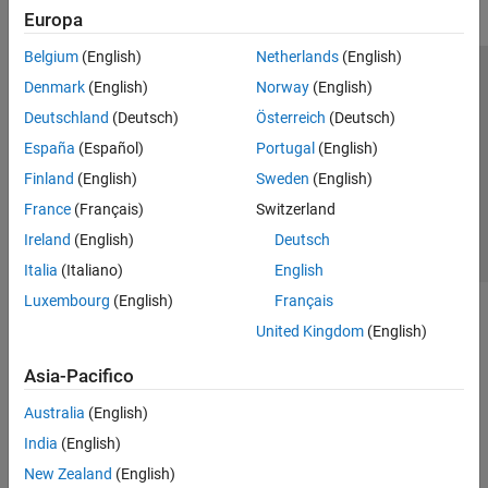
Europa
Belgium
(English)
Netherlands
(English)
Centro di fiducia
Marchi
Informativa sulla privacy
Denmark
(English)
Norway
(English)
Antipirateria
Stato dell'applicazione
Contatti
Deutschland
(Deutsch)
Österreich
(Deutsch)
© 1994-2026 The MathWorks, Inc.
España
(Español)
Portugal
(English)
Finland
(English)
Sweden
(English)
Seleziona u
Italia
France
(Français)
Switzerland
Ireland
(English)
Deutsch
Italia
(Italiano)
English
Luxembourg
(English)
Français
United Kingdom
(English)
Asia-Pacifico
Australia
(English)
India
(English)
New Zealand
(English)