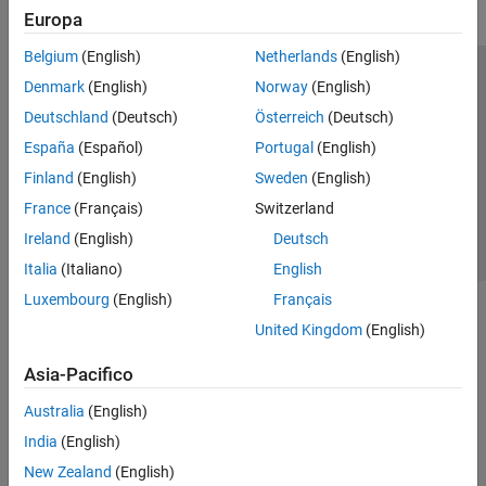
Europa
Belgium
(English)
Netherlands
(English)
Centro di fiducia
Marchi
Informativa sulla privacy
Denmark
(English)
Norway
(English)
Antipirateria
Stato dell'applicazione
Contatti
Deutschland
(Deutsch)
Österreich
(Deutsch)
© 1994-2026 The MathWorks, Inc.
España
(Español)
Portugal
(English)
Finland
(English)
Sweden
(English)
Seleziona u
Italia
France
(Français)
Switzerland
Ireland
(English)
Deutsch
Italia
(Italiano)
English
Luxembourg
(English)
Français
United Kingdom
(English)
Asia-Pacifico
Australia
(English)
India
(English)
New Zealand
(English)