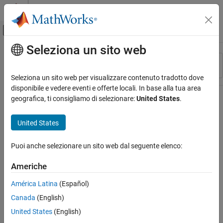
Vai al contenuto
MATLAB Help Center
Attiva/disattiva menu di navigazione off
Seleziona un sito web
Contenuto principale
Risorsa
Ordina per
Source
Seleziona un sito web per visualizzare contenuto tradotto dove
disponibile e vedere eventi e offerte locali. In base alla tua area
Stato
geografica, ti consigliamo di selezionare:
United States
.
United States
Puoi anche selezionare un sito web dal seguente elenco:
Americhe
América Latina
(Español)
Canada
(English)
United States
(English)