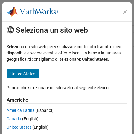
Vai al contenuto
MATLAB Help Center
Attiva/disattiva menu di navigazione off
Seleziona un sito web
Contenuto principale
Risorsa
Ordina per
Source
Seleziona un sito web per visualizzare contenuto tradotto dove
disponibile e vedere eventi e offerte locali. In base alla tua area
Stato
geografica, ti consigliamo di selezionare:
United States
.
United States
Puoi anche selezionare un sito web dal seguente elenco:
Americhe
América Latina
(Español)
Canada
(English)
United States
(English)