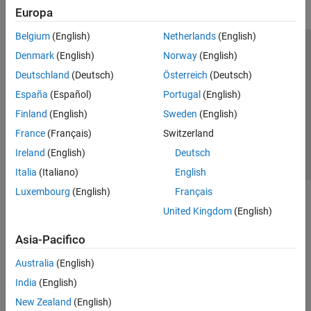
Europa
Belgium
(English)
Netherlands
(English)
Centro di fiducia
Marchi
Informativa sulla privacy
Denmark
(English)
Norway
(English)
Antipirateria
Stato dell'applicazione
Contatti
Deutschland
(Deutsch)
Österreich
(Deutsch)
© 1994-2026 The MathWorks, Inc.
España
(Español)
Portugal
(English)
Finland
(English)
Sweden
(English)
Seleziona u
Italia
France
(Français)
Switzerland
Ireland
(English)
Deutsch
Italia
(Italiano)
English
Luxembourg
(English)
Français
United Kingdom
(English)
Asia-Pacifico
Australia
(English)
India
(English)
New Zealand
(English)