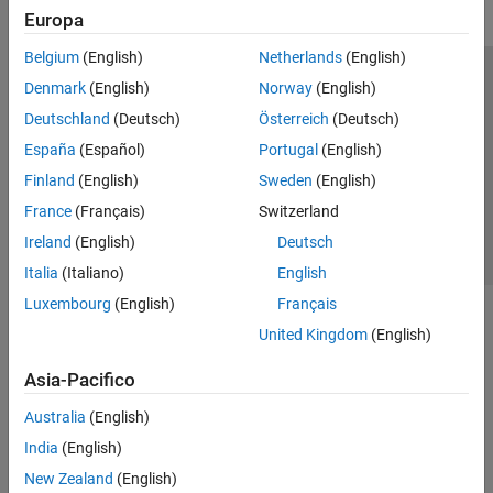
Europa
Belgium
(English)
Netherlands
(English)
Centro di fiducia
Marchi
Informativa sulla privacy
Denmark
(English)
Norway
(English)
Antipirateria
Stato dell'applicazione
Contatti
Deutschland
(Deutsch)
Österreich
(Deutsch)
© 1994-2026 The MathWorks, Inc.
España
(Español)
Portugal
(English)
Finland
(English)
Sweden
(English)
Seleziona u
Italia
France
(Français)
Switzerland
Ireland
(English)
Deutsch
Italia
(Italiano)
English
Luxembourg
(English)
Français
United Kingdom
(English)
Asia-Pacifico
Australia
(English)
India
(English)
New Zealand
(English)