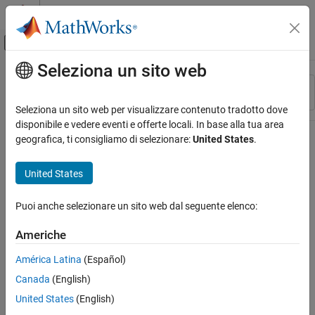
Vai al contenuto
MATLAB Help Center
Attiva/disattiva menu di navigazione off
Seleziona un sito web
Contenuto principale
Risorsa
Ordina per
Source
Seleziona un sito web per visualizzare contenuto tradotto dove
disponibile e vedere eventi e offerte locali. In base alla tua area
Stato
geografica, ti consigliamo di selezionare:
United States
.
United States
Puoi anche selezionare un sito web dal seguente elenco:
Americhe
América Latina
(Español)
Canada
(English)
United States
(English)