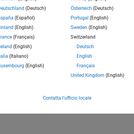
Deutschland
(Deutsch)
Österreich
(Deutsch)
España
(Español)
Portugal
(English)
inland
(English)
Sweden
(English)
rance
(Français)
Switzerland
reland
(English)
Deutsch
talia
(Italiano)
English
Luxembourg
(English)
Français
United Kingdom
(English)
Contatta l’ufficio locale