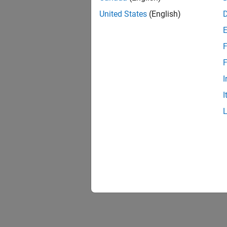
United States
(English)
F
F
I
I