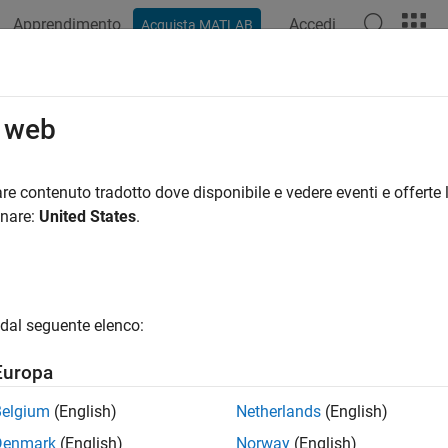
Apprendimento
Accedi
Acquista MATLAB
o web
 per
re contenuto tradotto dove disponibile e vedere eventi e offerte l
onare:
United States
.
dal seguente elenco:
Europa
Belgium
(English)
Netherlands
(English)
Denmark
(English)
Norway
(English)