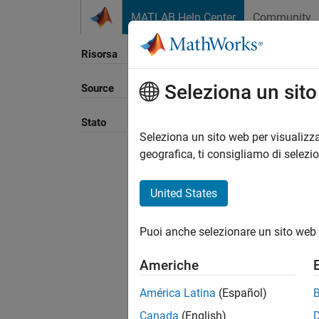
Vai al contenuto
MATLAB Help Center
Community
Risorsa
Seleziona un sit
Source
Ordina
Stato
Seleziona un sito web per visualizza
geografica, ti consigliamo di selezi
United States
Puoi anche selezionare un sito web 
Americhe
América Latina
(Español)
Canada
(English)