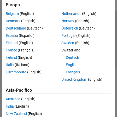
Europa
Belgium
(English)
Netherlands
(English)
Centro di fiducia
Marchi
Informativa sulla privacy
Denmark
(English)
Norway
(English)
Antipirateria
Stato dell'applicazione
Contatti
Deutschland
(Deutsch)
Österreich
(Deutsch)
© 1994-2026 The MathWorks, Inc.
España
(Español)
Portugal
(English)
Finland
(English)
Sweden
(English)
Seleziona u
Italia
France
(Français)
Switzerland
Ireland
(English)
Deutsch
Italia
(Italiano)
English
Luxembourg
(English)
Français
United Kingdom
(English)
Asia-Pacifico
Australia
(English)
India
(English)
New Zealand
(English)