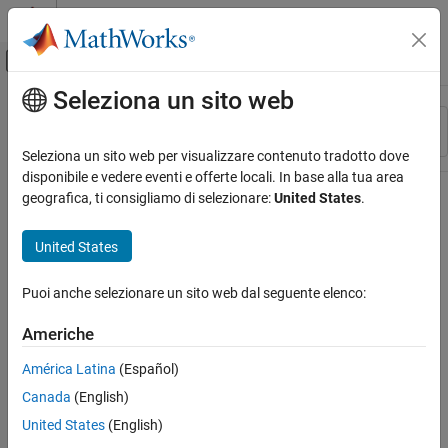
Vai al contenuto
MATLAB Help Center
Attiva/disattiva menu di navigazione off
Seleziona un sito web
Contenuto principale
Risorsa
Ordina per
Source
Seleziona un sito web per visualizzare contenuto tradotto dove
disponibile e vedere eventi e offerte locali. In base alla tua area
Stato
geografica, ti consigliamo di selezionare:
United States
.
United States
Puoi anche selezionare un sito web dal seguente elenco:
Americhe
América Latina
(Español)
Canada
(English)
United States
(English)