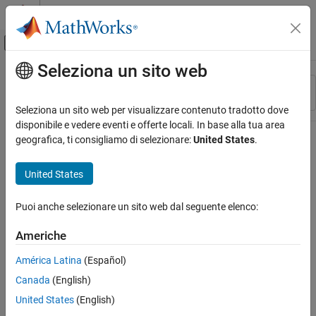
Vai al contenuto
MATLAB Help Center
Attiva/disattiva menu di navigazione off
Seleziona un sito web
Contenuto principale
Risorsa
Ordina per
Source
Seleziona un sito web per visualizzare contenuto tradotto dove
disponibile e vedere eventi e offerte locali. In base alla tua area
Stato
geografica, ti consigliamo di selezionare:
United States
.
United States
Puoi anche selezionare un sito web dal seguente elenco:
Americhe
América Latina
(Español)
Canada
(English)
United States
(English)