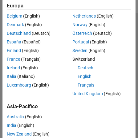
Europa
Belgium
(English)
Netherlands
(English)
Centro di fiducia
Marchi
Informativa sulla privacy
Denmark
(English)
Norway
(English)
Antipirateria
Stato dell'applicazione
Contatti
Deutschland
(Deutsch)
Österreich
(Deutsch)
© 1994-2026 The MathWorks, Inc.
España
(Español)
Portugal
(English)
Finland
(English)
Sweden
(English)
Seleziona u
Italia
France
(Français)
Switzerland
Ireland
(English)
Deutsch
Italia
(Italiano)
English
Luxembourg
(English)
Français
United Kingdom
(English)
Asia-Pacifico
Australia
(English)
India
(English)
New Zealand
(English)