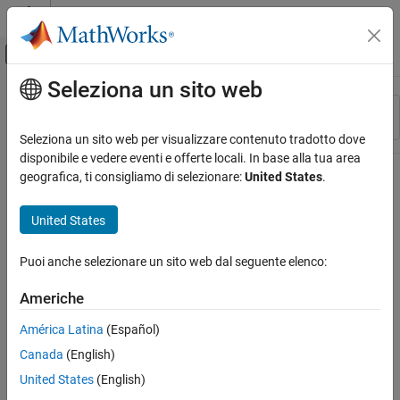
Vai al contenuto
MATLAB Help Center
Attiva/disattiva menu di navigazione off
Seleziona un sito web
Contenuto principale
Risorsa
Ordina per
Source
Seleziona un sito web per visualizzare contenuto tradotto dove
disponibile e vedere eventi e offerte locali. In base alla tua area
Stato
geografica, ti consigliamo di selezionare:
United States
.
United States
Puoi anche selezionare un sito web dal seguente elenco:
Americhe
América Latina
(Español)
Canada
(English)
United States
(English)