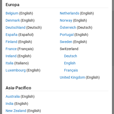
Europa
Belgium
(English)
Netherlands
(English)
Centro di fiducia
Marchi
Informativa sulla privacy
Denmark
(English)
Norway
(English)
Antipirateria
Stato dell'applicazione
Contatti
Deutschland
(Deutsch)
Österreich
(Deutsch)
© 1994-2026 The MathWorks, Inc.
España
(Español)
Portugal
(English)
Finland
(English)
Sweden
(English)
Seleziona u
Italia
France
(Français)
Switzerland
Ireland
(English)
Deutsch
Italia
(Italiano)
English
Luxembourg
(English)
Français
United Kingdom
(English)
Asia-Pacifico
Australia
(English)
India
(English)
New Zealand
(English)