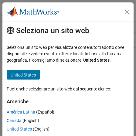
Vai al contenuto
MATLAB Help Center
Attiva/disattiva menu di navigazione off
Seleziona un sito web
Contenuto principale
Risorsa
Ordina per
Source
Seleziona un sito web per visualizzare contenuto tradotto dove
disponibile e vedere eventi e offerte locali. In base alla tua area
Stato
geografica, ti consigliamo di selezionare:
United States
.
United States
Puoi anche selezionare un sito web dal seguente elenco:
Americhe
América Latina
(Español)
Canada
(English)
United States
(English)