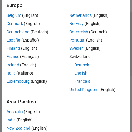
Europa
Belgium
(English)
Netherlands
(English)
Centro di fiducia
Marchi
Informativa sulla privacy
Denmark
(English)
Norway
(English)
Antipirateria
Stato dell'applicazione
Contatti
Deutschland
(Deutsch)
Österreich
(Deutsch)
© 1994-2026 The MathWorks, Inc.
España
(Español)
Portugal
(English)
Finland
(English)
Sweden
(English)
Seleziona u
Italia
France
(Français)
Switzerland
Ireland
(English)
Deutsch
Italia
(Italiano)
English
Luxembourg
(English)
Français
United Kingdom
(English)
Asia-Pacifico
Australia
(English)
India
(English)
New Zealand
(English)