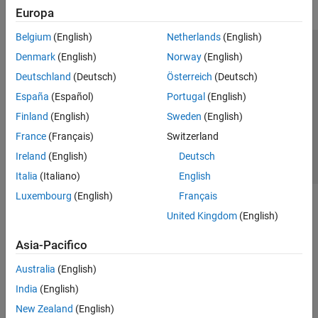
Europa
Belgium
(English)
Netherlands
(English)
Centro di fiducia
Marchi
Informativa sulla privacy
Denmark
(English)
Norway
(English)
Antipirateria
Stato dell'applicazione
Contatti
Deutschland
(Deutsch)
Österreich
(Deutsch)
© 1994-2026 The MathWorks, Inc.
España
(Español)
Portugal
(English)
Finland
(English)
Sweden
(English)
Seleziona u
Italia
France
(Français)
Switzerland
Ireland
(English)
Deutsch
Italia
(Italiano)
English
Luxembourg
(English)
Français
United Kingdom
(English)
Asia-Pacifico
Australia
(English)
India
(English)
New Zealand
(English)