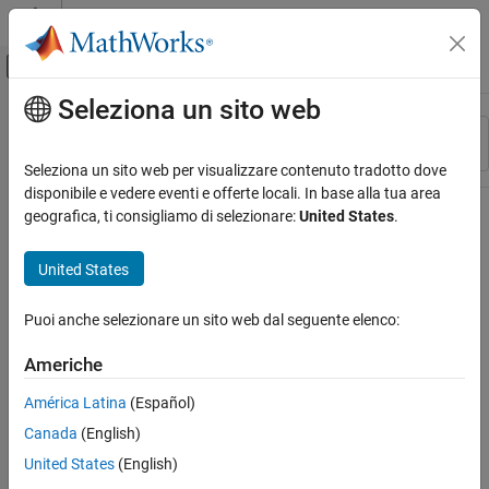
Vai al contenuto
MATLAB Help Center
Attiva/disattiva menu di navigazione off
Seleziona un sito web
Contenuto principale
Risorsa
Ordina per
Source
Seleziona un sito web per visualizzare contenuto tradotto dove
disponibile e vedere eventi e offerte locali. In base alla tua area
Stato
geografica, ti consigliamo di selezionare:
United States
.
United States
Puoi anche selezionare un sito web dal seguente elenco:
Americhe
América Latina
(Español)
Canada
(English)
United States
(English)