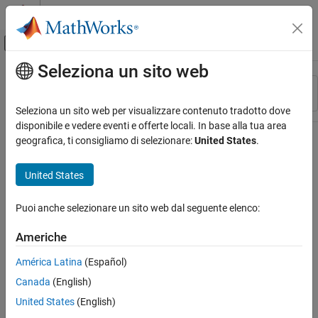
Vai al contenuto
MATLAB Help Center
Attiva/disattiva menu di navigazione off
Seleziona un sito web
Contenuto principale
Risorsa
Ordina per
Source
Seleziona un sito web per visualizzare contenuto tradotto dove
disponibile e vedere eventi e offerte locali. In base alla tua area
Stato
geografica, ti consigliamo di selezionare:
United States
.
United States
Puoi anche selezionare un sito web dal seguente elenco:
Americhe
América Latina
(Español)
Canada
(English)
United States
(English)