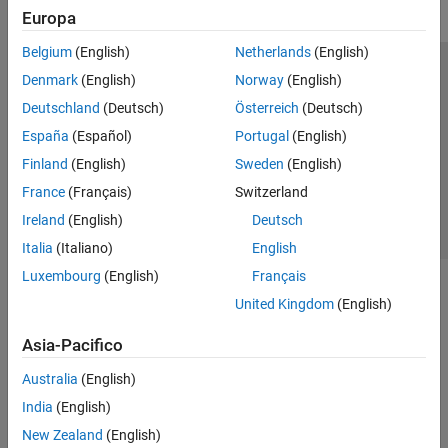
Europa
Belgium
(English)
Netherlands
(English)
Centro di fiducia
Marchi
Informativa sulla privacy
Denmark
(English)
Norway
(English)
Antipirateria
Stato dell'applicazione
Contatti
Deutschland
(Deutsch)
Österreich
(Deutsch)
© 1994-2026 The MathWorks, Inc.
España
(Español)
Portugal
(English)
Finland
(English)
Sweden
(English)
Seleziona u
Italia
France
(Français)
Switzerland
Ireland
(English)
Deutsch
Italia
(Italiano)
English
Luxembourg
(English)
Français
United Kingdom
(English)
Asia-Pacifico
Australia
(English)
India
(English)
New Zealand
(English)