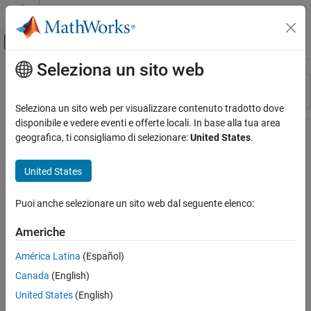
Vai al contenuto
MATLAB Help Center
Attiva/disattiva menu di navigazione off
Seleziona un sito web
Contenuto principale
Risorsa
Ordina per
Source
Seleziona un sito web per visualizzare contenuto tradotto dove
disponibile e vedere eventi e offerte locali. In base alla tua area
Stato
geografica, ti consigliamo di selezionare:
United States
.
United States
Puoi anche selezionare un sito web dal seguente elenco:
Americhe
América Latina
(Español)
Canada
(English)
United States
(English)