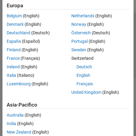
Europa
Belgium
(English)
Netherlands
(English)
Centro di fiducia
Marchi
Informativa sulla privacy
Denmark
(English)
Norway
(English)
Antipirateria
Stato dell'applicazione
Contatti
Deutschland
(Deutsch)
Österreich
(Deutsch)
© 1994-2026 The MathWorks, Inc.
España
(Español)
Portugal
(English)
Finland
(English)
Sweden
(English)
Seleziona u
Italia
France
(Français)
Switzerland
Ireland
(English)
Deutsch
Italia
(Italiano)
English
Luxembourg
(English)
Français
United Kingdom
(English)
Asia-Pacifico
Australia
(English)
India
(English)
New Zealand
(English)