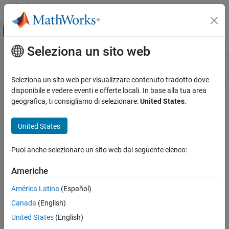
Vai al contenuto
MATLAB Help Center
Attiva/disattiva menu di navigazione off
Seleziona un sito web
Contenuto principale
Risorsa
Ordina per
Source
Seleziona un sito web per visualizzare contenuto tradotto dove
disponibile e vedere eventi e offerte locali. In base alla tua area
Stato
geografica, ti consigliamo di selezionare:
United States
.
United States
Puoi anche selezionare un sito web dal seguente elenco:
Americhe
América Latina
(Español)
Canada
(English)
United States
(English)