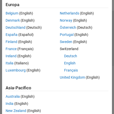
Europa
Belgium
(English)
Netherlands
(English)
Centro di fiducia
Marchi
Informativa sulla privacy
Denmark
(English)
Norway
(English)
Antipirateria
Stato dell'applicazione
Contatti
Deutschland
(Deutsch)
Österreich
(Deutsch)
© 1994-2026 The MathWorks, Inc.
España
(Español)
Portugal
(English)
Finland
(English)
Sweden
(English)
Seleziona u
Italia
France
(Français)
Switzerland
Ireland
(English)
Deutsch
Italia
(Italiano)
English
Luxembourg
(English)
Français
United Kingdom
(English)
Asia-Pacifico
Australia
(English)
India
(English)
New Zealand
(English)