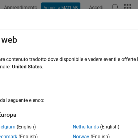
Apprendimento
Accedi
Acquista MATLAB
o web
 per
re contenuto tradotto dove disponibile e vedere eventi e offerte l
onare:
United States
.
dal seguente elenco:
Europa
Belgium
(English)
Netherlands
(English)
Denmark
(English)
Norway
(English)