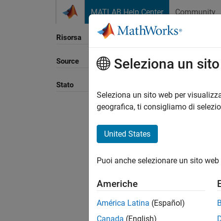
Vai al contenuto
MATLAB Help Center
Community
Risorsa
Seleziona un sit
Source
Ordina
Stato
Seleziona un sito web per visualizza
geografica, ti consigliamo di selezi
United States
Puoi anche selezionare un sito web 
Americhe
América Latina
(Español)
Canada
(English)