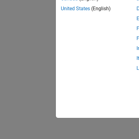
United States
(English)
F
F
I
I