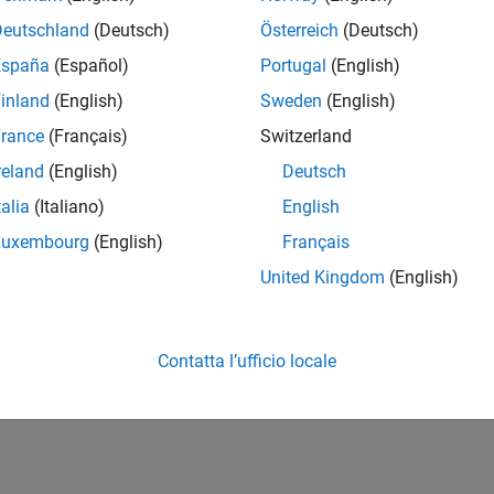
Deutschland
(Deutsch)
Österreich
(Deutsch)
España
(Español)
Portugal
(English)
inland
(English)
Sweden
(English)
rance
(Français)
Switzerland
reland
(English)
Deutsch
talia
(Italiano)
English
Luxembourg
(English)
Français
United Kingdom
(English)
Contatta l’ufficio locale