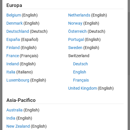
Europa
Belgium
(English)
Netherlands
(English)
Centro di fiducia
Marchi
Informativa sulla privacy
Denmark
(English)
Norway
(English)
Antipirateria
Stato dell'applicazione
Contatti
Deutschland
(Deutsch)
Österreich
(Deutsch)
© 1994-2026 The MathWorks, Inc.
España
(Español)
Portugal
(English)
Finland
(English)
Sweden
(English)
Seleziona u
Italia
France
(Français)
Switzerland
Ireland
(English)
Deutsch
Italia
(Italiano)
English
Luxembourg
(English)
Français
United Kingdom
(English)
Asia-Pacifico
Australia
(English)
India
(English)
New Zealand
(English)