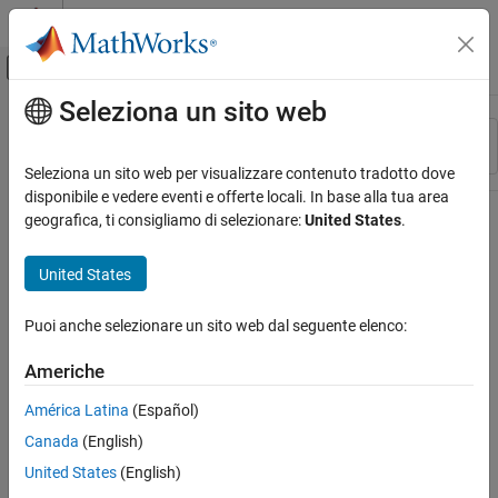
Vai al contenuto
MATLAB Help Center
Attiva/disattiva menu di navigazione off
Seleziona un sito web
Contenuto principale
Risorsa
Ordina per
Source
Seleziona un sito web per visualizzare contenuto tradotto dove
disponibile e vedere eventi e offerte locali. In base alla tua area
Stato
geografica, ti consigliamo di selezionare:
United States
.
United States
Puoi anche selezionare un sito web dal seguente elenco:
Americhe
América Latina
(Español)
Canada
(English)
United States
(English)