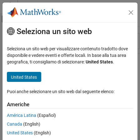
Vai al contenuto
MATLAB Help Center
Attiva/disattiva menu di navigazione off
Seleziona un sito web
Contenuto principale
Risorsa
Ordina per
Source
Seleziona un sito web per visualizzare contenuto tradotto dove
disponibile e vedere eventi e offerte locali. In base alla tua area
Stato
geografica, ti consigliamo di selezionare:
United States
.
United States
Puoi anche selezionare un sito web dal seguente elenco:
Americhe
América Latina
(Español)
Canada
(English)
United States
(English)