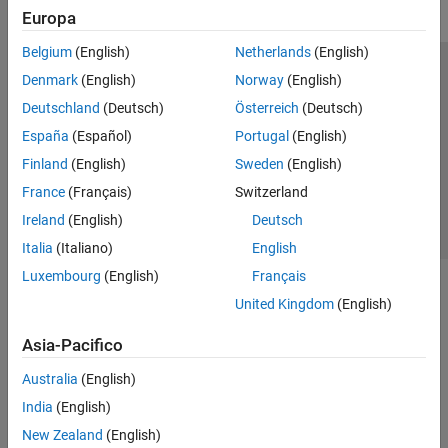
Europa
Belgium
(English)
Netherlands
(English)
Centro di fiducia
Marchi
Informativa sulla privacy
Denmark
(English)
Norway
(English)
Antipirateria
Stato dell'applicazione
Contatti
Deutschland
(Deutsch)
Österreich
(Deutsch)
© 1994-2026 The MathWorks, Inc.
España
(Español)
Portugal
(English)
Finland
(English)
Sweden
(English)
Seleziona u
Italia
France
(Français)
Switzerland
Ireland
(English)
Deutsch
Italia
(Italiano)
English
Luxembourg
(English)
Français
United Kingdom
(English)
Asia-Pacifico
Australia
(English)
India
(English)
New Zealand
(English)